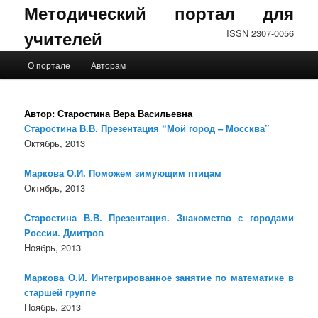
Методический портал для
учителей
ISSN 2307-0056
Главное меню
О портале
Авторам
Перейти к основному содержимому
Перейти к дополнительному содержимому
Автор:
Старостина Вера Васильевна
Старостина В.В. Презентация “Мой город – Моссква”
Октябрь, 2013
Маркова О.И. Поможем зимующим птицам
Октябрь, 2013
Старостина В.В. Презентация. Знакомство с городами
России. Дмитров
Ноябрь, 2013
Маркова О.И. Интегрированное занятие по математике в
старшей группе
Ноябрь, 2013