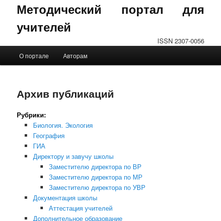
Методический портал для
учителей
ISSN 2307-0056
Главное меню
О портале
Авторам
Перейти к основному содержимому
Перейти к дополнительному содержимому
Архив публикаций
Рубрики:
Биология. Экология
География
ГИА
Директору и завучу школы
Заместителю директора по ВР
Заместителю директора по МР
Заместителю директора по УВР
Документация школы
Аттестация учителей
Дополнительное образование