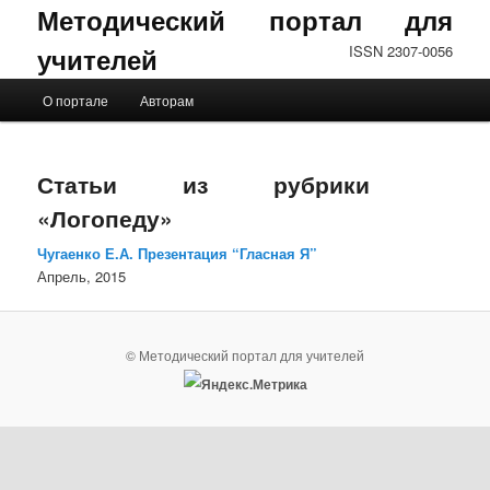
Методический портал для
учителей
ISSN 2307-0056
Главное меню
О портале
Авторам
Перейти к основному содержимому
Перейти к дополнительному содержимому
Статьи из рубрики
«Логопеду»
Чугаенко Е.А. Презентация “Гласная Я”
Апрель, 2015
© Методический портал для учителей