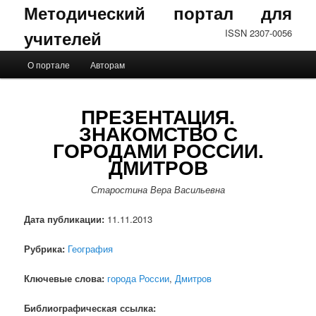
Методический портал для
учителей
ISSN 2307-0056
Главное меню
О портале
Авторам
Перейти к основному содержимому
Перейти к дополнительному содержимому
ПРЕЗЕНТАЦИЯ.
ЗНАКОМСТВО С
ГОРОДАМИ РОССИИ.
ДМИТРОВ
Старостина Вера Васильевна
Дата публикации:
11.11.2013
Рубрика:
География
Ключевые слова:
города России
,
Дмитров
Библиографическая ссылка: