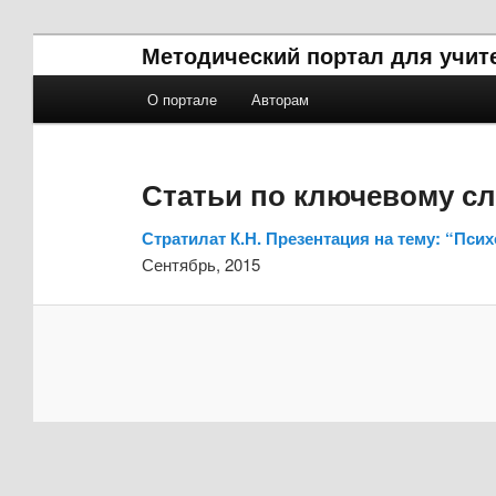
Методический портал для учит
Главное меню
О портале
Авторам
Перейти к основному содержимому
Перейти к дополнительному содержимому
Статьи по ключевому с
Стратилат К.Н. Презентация на тему: “Пс
Сентябрь, 2015