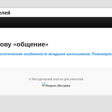
елей
лову «общение»
ихологические особенности младших школьников. Психопро
© Методический портал для учителей