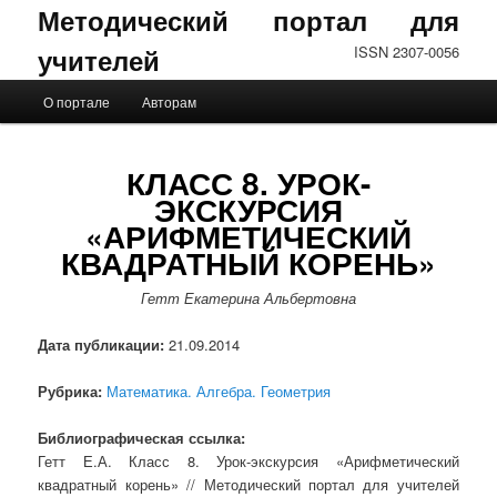
Методический портал для
учителей
ISSN 2307-0056
Главное меню
О портале
Авторам
Перейти к основному содержимому
Перейти к дополнительному содержимому
КЛАСС 8. УРОК-
ЭКСКУРСИЯ
«АРИФМЕТИЧЕСКИЙ
КВАДРАТНЫЙ КОРЕНЬ»
Гетт Екатерина Альбертовна
Дата публикации:
21.09.2014
Рубрика:
Математика. Алгебра. Геометрия
Библиографическая ссылка:
Гетт Е.А. Класс 8. Урок-экскурсия «Арифметический
квадратный корень» // Методический портал для учителей