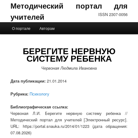
Методический портал для
учителей
ISSN 2307-0056
Главное меню
О портале
Авторам
Перейти к основному содержимому
Перейти к дополнительному содержимому
БЕРЕГИТЕ НЕРВНУЮ
СИСТЕМУ РЕБЕНКА
Червоная Людмила Ивановна
Дата публикации:
21.01.2014
Рубрика:
Психологу
Библиографическая ссылка:
Червоная Л.И. Берегите нервную систему ребенка //
Методический портал для учителей [Электронный ресурс].
URL: https://portal.snauka.ru/2014/01/1223 (дата обращения:
07.08.2026)